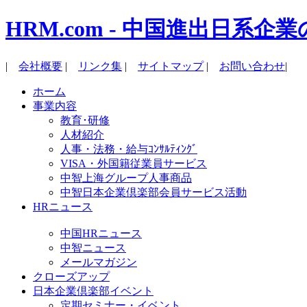
HRM.com - 中国進出日
|
会社概要
|
リンク集
|
サイトマップ
|
お問い合わせ
|
ホーム
事業内容
教育･研修
人材紹介
人事・法務・給与ｺﾝｻﾙﾃｨﾝｸﾞ
VISA・外国籍従業員サービス
中智上海グループ人事商品
中智日本企業倶楽部会員サービス活動
HRニュース
中国HRニュース
中智ニュース
メールマガジン
クローズアップ
日本企業倶楽部イベント
定期セミナー・イベント