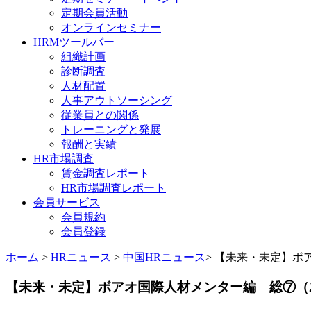
定期会員活動
オンラインセミナー
HRMツールバー
組織計画
診断調査
人材配置
人事アウトソーシング
従業員との関係
トレーニングと発展
報酬と実績
HR市場調査
賃金調査レポート
HR市場調査レポート
会員サービス
会員規約
会員登録
ホーム
>
HRニュース
>
中国HRニュース
> 【未来・未定】ボア
【未来・未定】ボアオ国際人材メンター編 総⑦（20