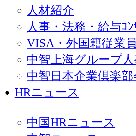
人材紹介
人事・法務・給与ｺﾝｻﾙ
VISA・外国籍従業
中智上海グループ人
中智日本企業倶楽部
HRニュース
中国HRニュース