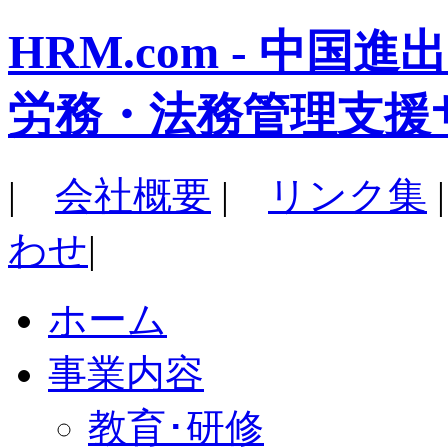
HRM.com - 中
労務・法務管理支援
|
会社概要
|
リンク集
わせ
|
ホーム
事業内容
教育･研修