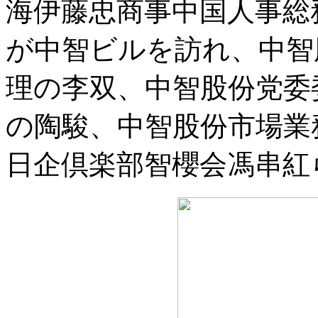
海伊藤忠商事中国人事総
が中智ビルを訪れ、中智
理の李双、中智股份党委
の陶駿、中智股份市場業
日企倶楽部智櫻会馮串紅