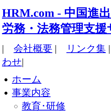
HRM.com - 中
労務・法務管理支援
|
会社概要
|
リンク集
わせ
|
ホーム
事業内容
教育･研修