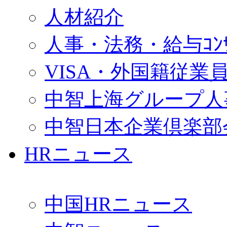
人材紹介
人事・法務・給与ｺﾝｻﾙ
VISA・外国籍従業
中智上海グループ人
中智日本企業倶楽部
HRニュース
中国HRニュース