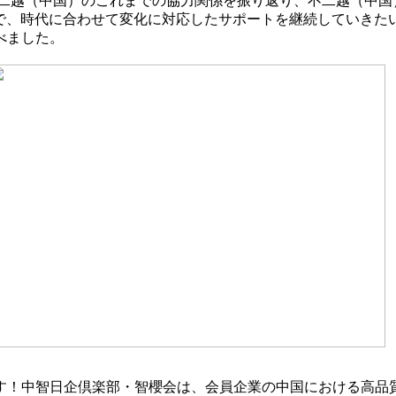
越（中国）のこれまでの協力関係を振り返り、不二越（中国
面で、時代に合わせて変化に対応したサポートを継続していきた
べました。
！中智日企倶楽部・智櫻会は、会員企業の中国における高品