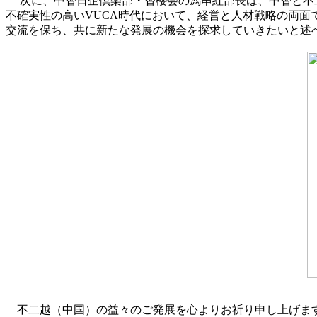
次に、中智日企倶楽部・智櫻会の馮串紅部長は、中智と不二
不確実性の高いVUCA時代において、経営と人材戦略の両
交流を保ち、共に新たな発展の機会を探求していきたいと述
不二越（中国）の益々のご発展を心よりお祈り申し上げます