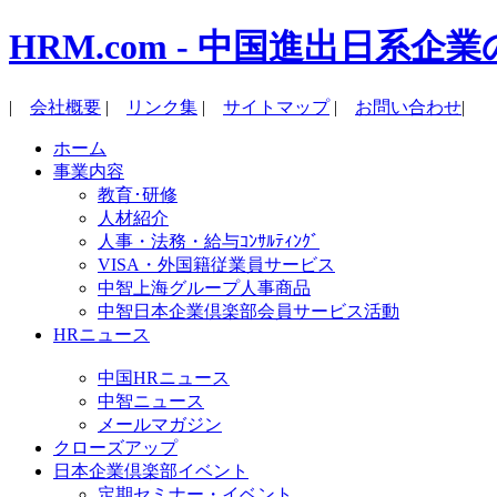
HRM.com - 中国進出日
|
会社概要
|
リンク集
|
サイトマップ
|
お問い合わせ
|
ホーム
事業内容
教育･研修
人材紹介
人事・法務・給与ｺﾝｻﾙﾃｨﾝｸﾞ
VISA・外国籍従業員サービス
中智上海グループ人事商品
中智日本企業倶楽部会員サービス活動
HRニュース
中国HRニュース
中智ニュース
メールマガジン
クローズアップ
日本企業倶楽部イベント
定期セミナー・イベント