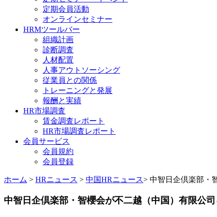
定期会員活動
オンラインセミナー
HRMツールバー
組織計画
診断調査
人材配置
人事アウトソーシング
従業員との関係
トレーニングと発展
報酬と実績
HR市場調査
賃金調査レポート
HR市場調査レポート
会員サービス
会員規約
会員登録
ホーム
>
HRニュース
>
中国HRニュース
> 中智日企倶楽部・
中智日企倶楽部・智櫻会が不二越（中国）有限公司を訪