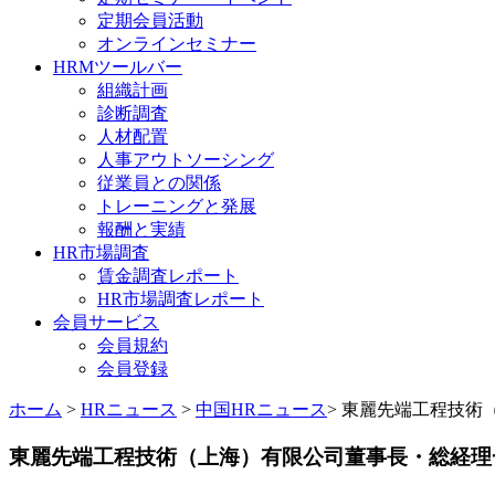
定期会員活動
オンラインセミナー
HRMツールバー
組織計画
診断調査
人材配置
人事アウトソーシング
従業員との関係
トレーニングと発展
報酬と実績
HR市場調査
賃金調査レポート
HR市場調査レポート
会員サービス
会員規約
会員登録
ホーム
>
HRニュース
>
中国HRニュース
> 東麗先端工程技術
東麗先端工程技術（上海）有限公司董事長・総経理一