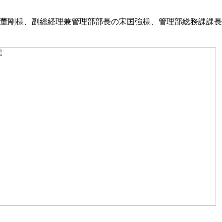
の董剛様、副総経理兼管理部部長の宋国強様、管理部総務課課