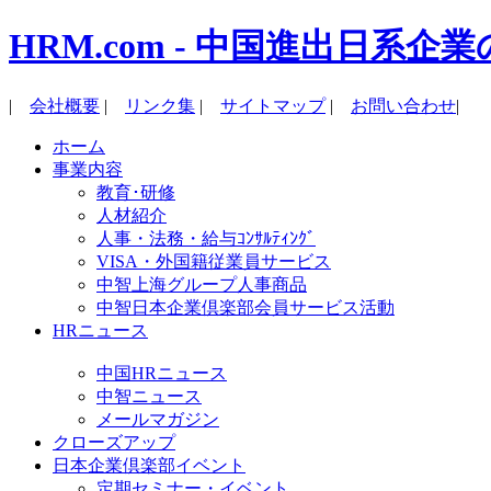
HRM.com - 中国進出日
|
会社概要
|
リンク集
|
サイトマップ
|
お問い合わせ
|
ホーム
事業内容
教育･研修
人材紹介
人事・法務・給与ｺﾝｻﾙﾃｨﾝｸﾞ
VISA・外国籍従業員サービス
中智上海グループ人事商品
中智日本企業倶楽部会員サービス活動
HRニュース
中国HRニュース
中智ニュース
メールマガジン
クローズアップ
日本企業倶楽部イベント
定期セミナー・イベント