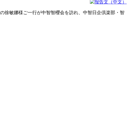
長の徐敏娜様ご一行が中智智櫻会を訪れ、中智日企倶楽部・智