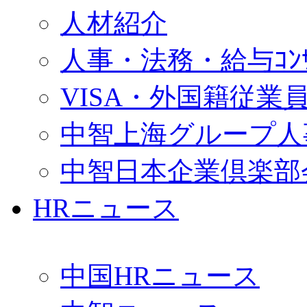
人材紹介
人事・法務・給与ｺﾝｻﾙ
VISA・外国籍従業
中智上海グループ人
中智日本企業倶楽部
HRニュース
中国HRニュース