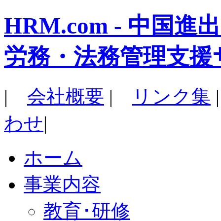
HRM.com - 中
労務・法務管理支援
|
会社概要
|
リンク集
わせ
|
ホーム
事業内容
教育･研修