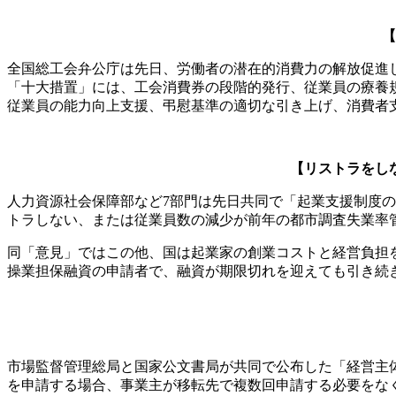
【
全国総工会弁公庁は先日、労働者の潜在的消費力の解放促進
「十大措置」には、工会消費券の段階的発行、従業員の療養
従業員の能力向上支援、弔慰基準の適切な引き上げ、消費者
【リストラをし
人力資源社会保障部など7部門は先日共同で「起業支援制度
トラしない、または従業員数の減少が前年の都市調査失業率
同「意見」ではこの他、国は起業家の創業コストと経営負担
操業担保融資の申請者で、融資が期限切れを迎えても引き続
市場監督管理総局と国家公文書局が共同で公布した「経営主体
を申請する場合、事業主が移転先で複数回申請する必要をな