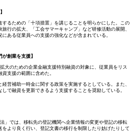
】
進するための「十項措置」を講じることを明らかにした。この
秋旅行の拡大、「工会サマーキャンプ」など研修活動の展開、
況にある従業員への支援の強化などが含まれている。
門が創業を支援】
・拡大のための企業金融支援特別融資の対象に、従業員をリス
融資支援の範囲に含めた。
と経営補助一時金に関する政策を実施するとしている。また、
なしで融資を更新できるよう支援することを奨励している。
「弁法」では、移転先の登記機関へ企業情報の変更や登記の移転
送をより良く行い、登記文書の移行を制限したり妨げたりして