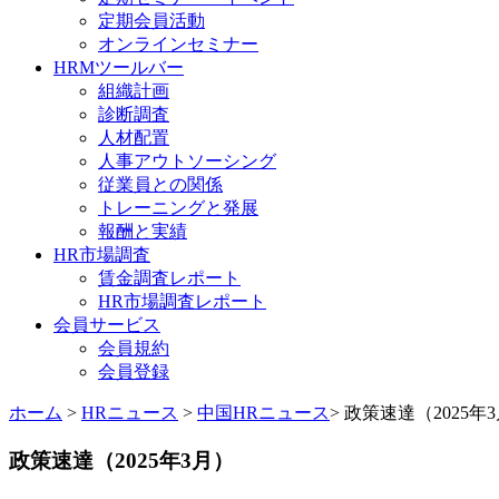
定期会員活動
オンラインセミナー
HRMツールバー
組織計画
診断調査
人材配置
人事アウトソーシング
従業員との関係
トレーニングと発展
報酬と実績
HR市場調査
賃金調査レポート
HR市場調査レポート
会員サービス
会員規約
会員登録
ホーム
>
HRニュース
>
中国HRニュース
> 政策速達（2025年
政策速達（2025年3月）