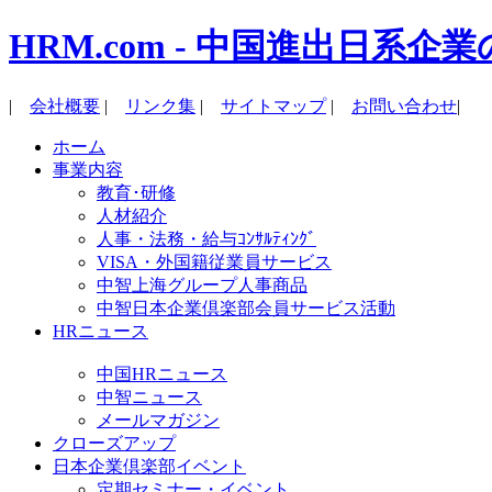
HRM.com - 中国進出日
|
会社概要
|
リンク集
|
サイトマップ
|
お問い合わせ
|
ホーム
事業内容
教育･研修
人材紹介
人事・法務・給与ｺﾝｻﾙﾃｨﾝｸﾞ
VISA・外国籍従業員サービス
中智上海グループ人事商品
中智日本企業倶楽部会員サービス活動
HRニュース
中国HRニュース
中智ニュース
メールマガジン
クローズアップ
日本企業倶楽部イベント
定期セミナー・イベント