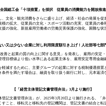
全国総工会「十項措置」を採択 従業員の消費能力を開放推進
し、文化・観光消費をさらに盛り上げ、経済・社会の発展を促
規模の拡大、従業員の文化・スポーツ活動の充実、従業員の春
支援の強化、新規雇用労働者の労働災害保護の強化、困難な状
ない又は少ない企業に対し利用限度額引き上げ！人社部等七部
の改善と起業の質の向上に関する意見」を発表し、雇用の安定
管理目標値より低い水準にある起業主体を、雇用安定専用金融
を軽減するために、主要グループの起業に対する税制優遇措置
き条件を満たす場合は、融資を取り扱う銀行に対し、元本返済
【「経営主体登記文書管理弁法」3月より施行】
登記文書管理弁法」が、2025年3月20日より施行される。
くすこと、移転元と移転先の登記機関は、登記文書の結合と転