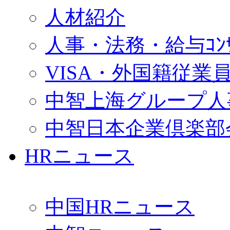
人材紹介
人事・法務・給与ｺﾝｻﾙ
VISA・外国籍従業
中智上海グループ人
中智日本企業倶楽部
HRニュース
中国HRニュース