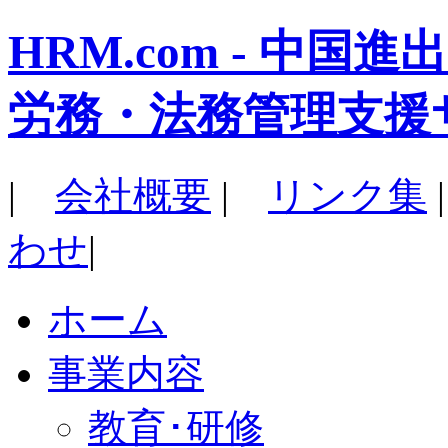
HRM.com - 中
労務・法務管理支援
|
会社概要
|
リンク集
わせ
|
ホーム
事業内容
教育･研修