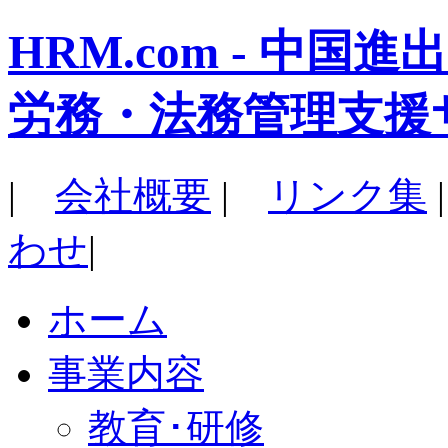
HRM.com - 中
労務・法務管理支援
|
会社概要
|
リンク集
わせ
|
ホーム
事業内容
教育･研修