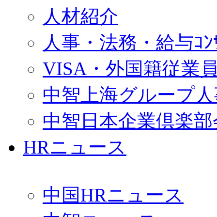
人材紹介
人事・法務・給与ｺﾝｻﾙ
VISA・外国籍従業
中智上海グループ人
中智日本企業倶楽部
HRニュース
中国HRニュース