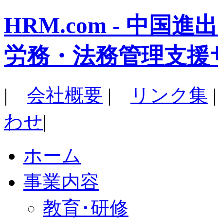
HRM.com - 中
労務・法務管理支援
|
会社概要
|
リンク集
わせ
|
ホーム
事業内容
教育･研修