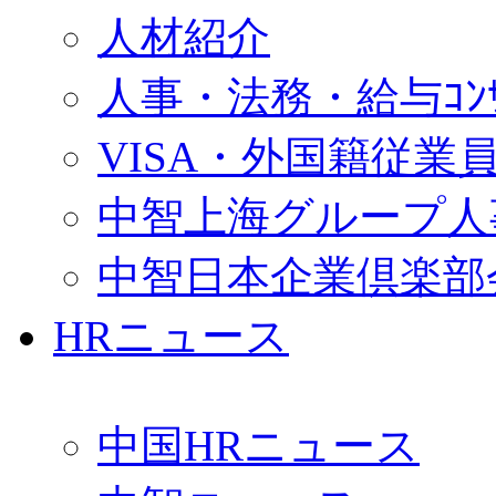
人材紹介
人事・法務・給与ｺﾝｻﾙ
VISA・外国籍従業
中智上海グループ人
中智日本企業倶楽部
HRニュース
中国HRニュース