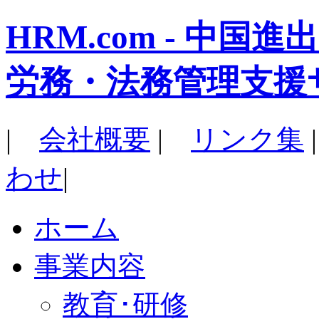
HRM.com - 中
労務・法務管理支援
|
会社概要
|
リンク集
わせ
|
ホーム
事業内容
教育･研修