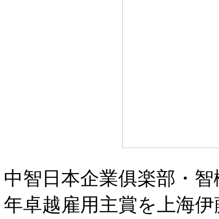
中智日本企業俱楽部・智櫻
年卓越雇用主賞を上海伊