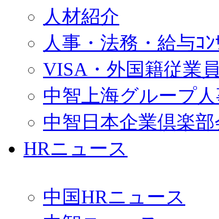
人材紹介
人事・法務・給与ｺﾝｻﾙ
VISA・外国籍従業
中智上海グループ人
中智日本企業倶楽部
HRニュース
中国HRニュース