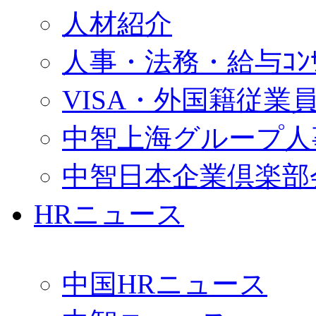
人材紹介
人事・法務・給与ｺﾝｻﾙ
VISA・外国籍従業
中智上海グループ人
中智日本企業倶楽部
HRニュース
中国HRニュース