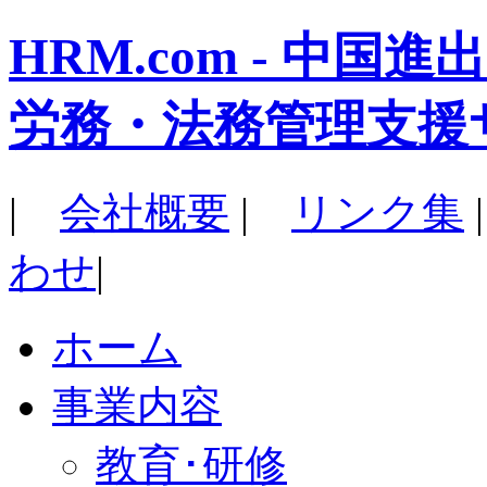
HRM.com - 中
労務・法務管理支援
|
会社概要
|
リンク集
わせ
|
ホーム
事業内容
教育･研修