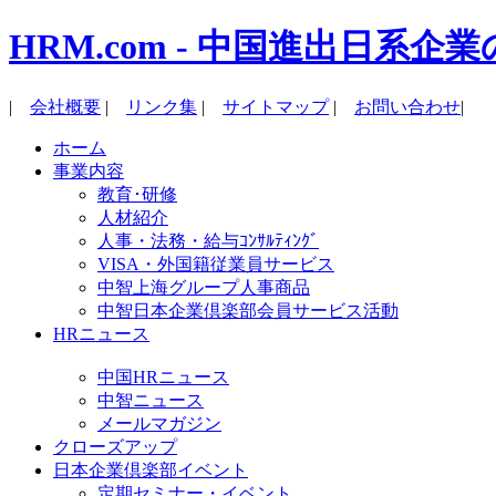
HRM.com - 中国進出日
|
会社概要
|
リンク集
|
サイトマップ
|
お問い合わせ
|
ホーム
事業内容
教育･研修
人材紹介
人事・法務・給与ｺﾝｻﾙﾃｨﾝｸﾞ
VISA・外国籍従業員サービス
中智上海グループ人事商品
中智日本企業倶楽部会員サービス活動
HRニュース
中国HRニュース
中智ニュース
メールマガジン
クローズアップ
日本企業倶楽部イベント
定期セミナー・イベント