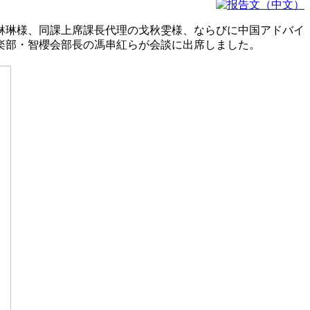
琳琳様、同課上席課長代理の戈秋雯様、ならびに中国アドバイ
楽部・智櫻会部長の馮串紅らが会談に出席しました。