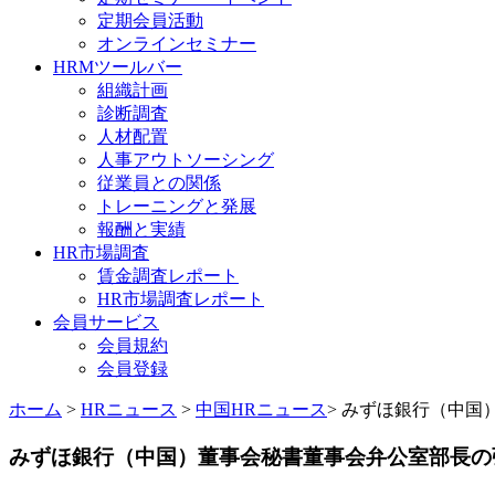
定期会員活動
オンラインセミナー
HRMツールバー
組織計画
診断調査
人材配置
人事アウトソーシング
従業員との関係
トレーニングと発展
報酬と実績
HR市場調査
賃金調査レポート
HR市場調査レポート
会員サービス
会員規約
会員登録
ホーム
>
HRニュース
>
中国HRニュース
> みずほ銀行（中国
みずほ銀行（中国）董事会秘書董事会弁公室部長の張