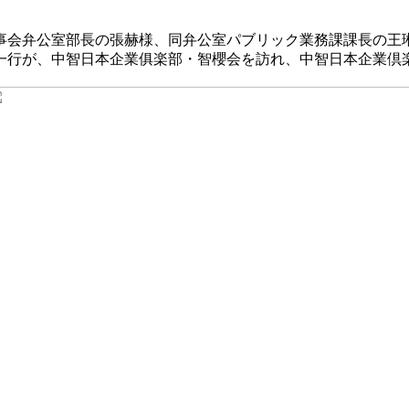
董事会弁公室部長の張赫様、同弁公室パブリック業務課課長の王
一行が、中智日本企業俱楽部・智櫻会を訪れ、中智日本企業倶