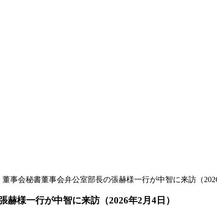
）董事会秘書董事会弁公室部長の張赫様一行が中智に来訪（2026
赫様一行が中智に来訪（2026年2月4日）