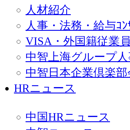
人材紹介
人事・法務・給与ｺﾝｻﾙ
VISA・外国籍従業
中智上海グループ人
中智日本企業倶楽部
HRニュース
中国HRニュース