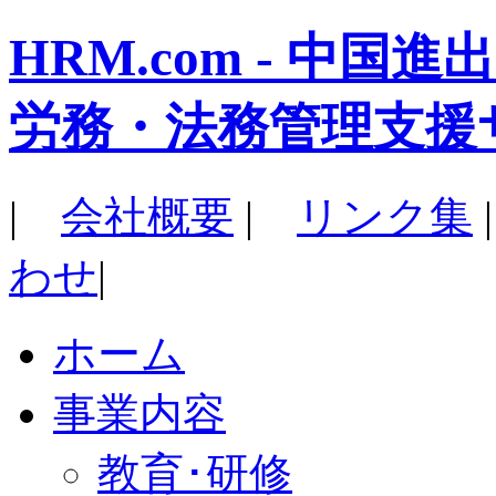
HRM.com - 中
労務・法務管理支援
|
会社概要
|
リンク集
わせ
|
ホーム
事業内容
教育･研修