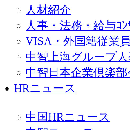
人材紹介
人事・法務・給与ｺﾝｻﾙ
VISA・外国籍従業
中智上海グループ人
中智日本企業倶楽部
HRニュース
中国HRニュース