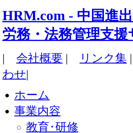
HRM.com - 中
労務・法務管理支援
|
会社概要
|
リンク集
わせ
|
ホーム
事業内容
教育･研修