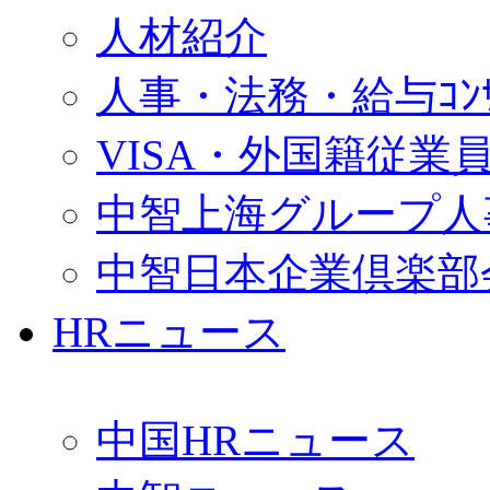
人材紹介
人事・法務・給与ｺﾝｻﾙ
VISA・外国籍従業
中智上海グループ人
中智日本企業倶楽部
HRニュース
中国HRニュース