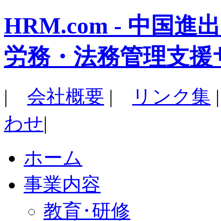
HRM.com - 中
労務・法務管理支援
|
会社概要
|
リンク集
わせ
|
ホーム
事業内容
教育･研修