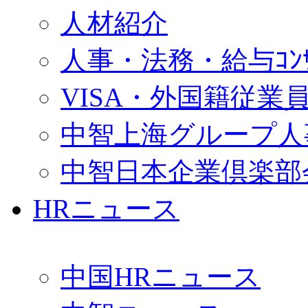
人材紹介
人事・法務・給与ｺﾝｻﾙ
VISA・外国籍従業
中智上海グループ人
中智日本企業倶楽部
HRニュース
中国HRニュース