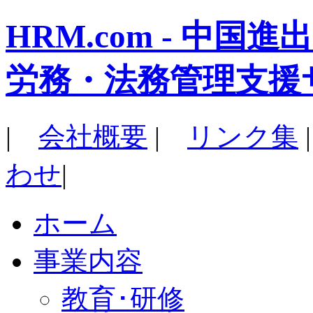
HRM.com - 中
労務・法務管理支援
|
会社概要
|
リンク集
わせ
|
ホーム
事業内容
教育･研修