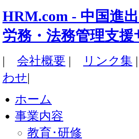
HRM.com - 中
労務・法務管理支援
|
会社概要
|
リンク集
わせ
|
ホーム
事業内容
教育･研修