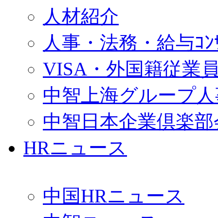
人材紹介
人事・法務・給与ｺﾝｻﾙ
VISA・外国籍従業
中智上海グループ人
中智日本企業倶楽部
HRニュース
中国HRニュース