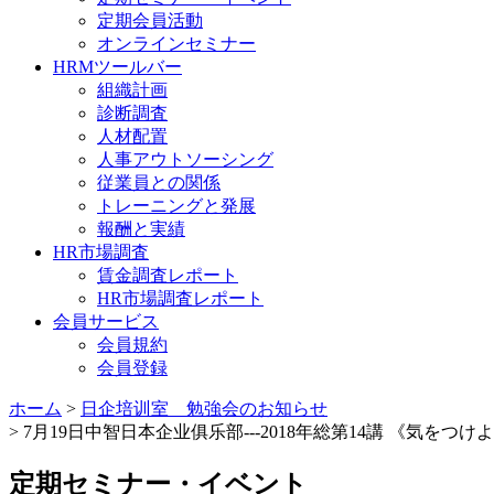
定期会員活動
オンラインセミナー
HRMツールバー
組織計画
診断調査
人材配置
人事アウトソーシング
従業員との関係
トレーニングと発展
報酬と実績
HR市場調査
賃金調査レポート
HR市場調査レポート
会員サービス
会員規約
会員登録
ホーム
>
日企培训室 勉強会のお知らせ
> 7月19日中智日本企业俱乐部---2018年総第14講 《
定期セミナー・イベント