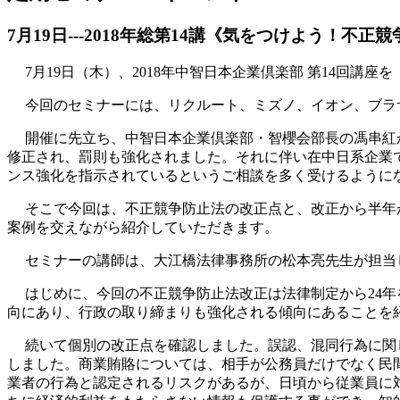
7月19日---2018年総第14講《気をつけよう！
7月19日（木）、2018年中智日本企業倶楽部 第14回講
今回のセミナーには、リクルート、ミズノ、イオン、ブラ
開催に先立ち、中智日本企業倶楽部・智櫻会部長の馮串紅
修正され、罰則も強化されました。それに伴い在中日系企業
ンス強化を指示されているというご相談を多く受けるように
そこで今回は、不正競争防止法の改正点と、改正から半年
案例を交えながら紹介していただきます。
セミナーの講師は、大江橋法律事務所の松本亮先生が担当
はじめに、今回の不正競争防止法改正は法律制定から24
向にあり、行政の取り締まりも強化される傾向にあることを
続いて個別の改正点を確認しました。誤認、混同行為に関
しました。商業賄賂については、相手が公務員だけでなく民
業者の行為と認定されるリスクがあるが、日頃から従業員に