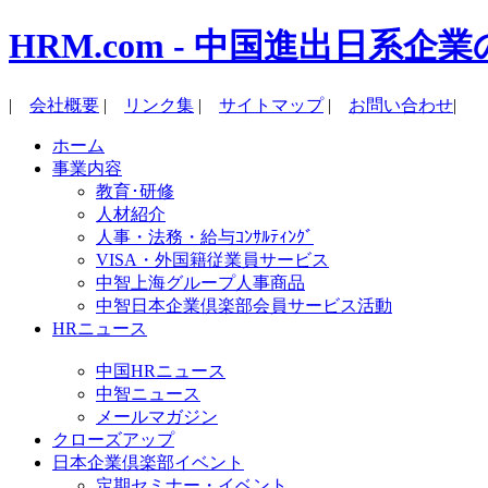
HRM.com - 中国進出日
|
会社概要
|
リンク集
|
サイトマップ
|
お問い合わせ
|
ホーム
事業内容
教育･研修
人材紹介
人事・法務・給与ｺﾝｻﾙﾃｨﾝｸﾞ
VISA・外国籍従業員サービス
中智上海グループ人事商品
中智日本企業倶楽部会員サービス活動
HRニュース
中国HRニュース
中智ニュース
メールマガジン
クローズアップ
日本企業倶楽部イベント
定期セミナー・イベント