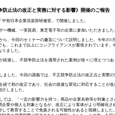
不正競争防止法の改正と実務に対する影響》開催のご報告
座を「中智日本企業倶楽部研修室」で開催しました。
ザー機械、一実貿易、東芝電子等の企業に参加いただきました
から、今回のセミナーの趣旨について説明しました。今年の1月
でも、これまで以上にコンプライアンスが重視されています。
なりました。
が経過し、不競争防止法を適用された案例が徐々に増えつつあ
しました。今回の講義では、不正競争防止法の改正点と実際の
年を経て初の改正であり、社会の急速な変化に対応することが改
紹介しました。
しては、「一定の影響力を持つ」商品や企業名称等が対象とさ
間企業や個人も対象となるが、改正により客体がより明確化さ
対して教育することで免責される可能性があると指摘しました