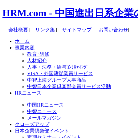
HRM.com - 中国進出日
|
会社概要
|
リンク集
|
サイトマップ
|
お問い合わせ
|
ホーム
事業内容
教育･研修
人材紹介
人事・法務・給与ｺﾝｻﾙﾃｨﾝｸﾞ
VISA・外国籍従業員サービス
中智上海グループ人事商品
中智日本企業倶楽部会員サービス活動
HRニュース
中国HRニュース
中智ニュース
メールマガジン
クローズアップ
日本企業倶楽部イベント
定期セミナー・イベント