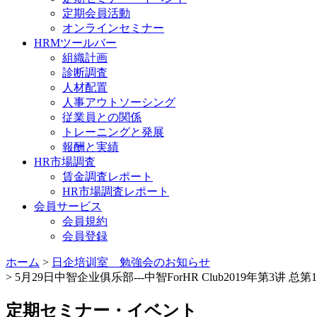
定期会員活動
オンラインセミナー
HRMツールバー
組織計画
診断調査
人材配置
人事アウトソーシング
従業員との関係
トレーニングと発展
報酬と実績
HR市場調査
賃金調査レポート
HR市場調査レポート
会員サービス
会員規約
会員登録
ホーム
>
日企培训室 勉強会のお知らせ
> 5月29日中智企业俱乐部---中智ForHR Club2019年第
定期セミナー・イベント