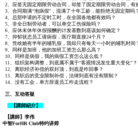
2、应签无固定期限劳动合同，却签了固定期限劳动合同，有
3、合同期满“泡病假”，混满了十年工龄，能拒绝无固定期吗
4、总部申请的不定时工时，在全国各地都有效吗？
5、非全日制劳动者，可以单交工伤保险吗？
6、应休未休年休假报酬的计发基数到底该如何确定？
7、抑郁状态员工请病假，医疗期直接24个月？
8、凭啥她有半年的哺乳假，我却只有每天一小时的哺乳时间
9、同样是加班，他的加班工资怎么那么高？
10、同样是病假，我的病假工资怎么这么低？
11、组织架构调整，到底属不属于“客观情况发生重大变化”？
12、离职经济补偿的双封顶，到底是咋回事？
13、离职后的竞业限制补偿，法律到底有没有限制？
14、没有工会，单方辞退员工咋走流程？
三、互动答疑
【講師紹介】
【講師】李伟
中智ForHR Club特约讲师