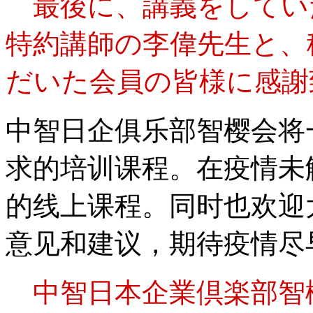
最後に、講義をしてい
特約講師の李偉先生と、
だいた会員の皆様に感謝
中智日企俱乐部智樱会将
求的培训课程。在疫情未
的线上课程。同时也欢迎
意见和建议，期待疫情尽
中智日本企業倶楽部智