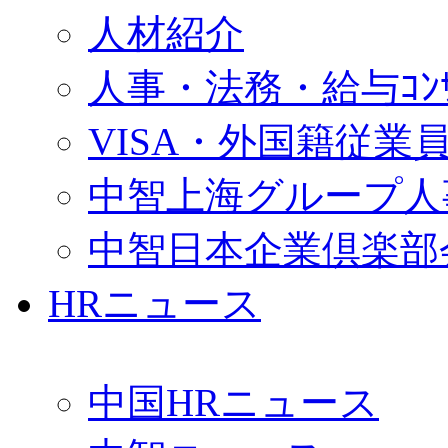
人材紹介
人事・法務・給与ｺﾝｻﾙ
VISA・外国籍従業
中智上海グループ人
中智日本企業倶楽部
HRニュース
中国HRニュース