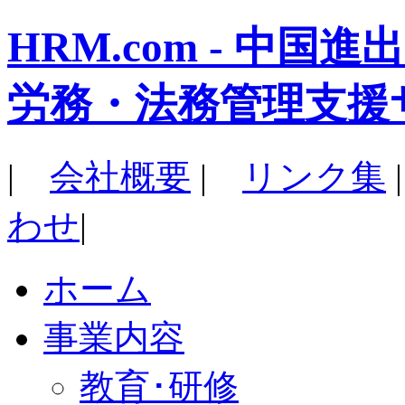
HRM.com - 中
労務・法務管理支援
|
会社概要
|
リンク集
わせ
|
ホーム
事業内容
教育･研修