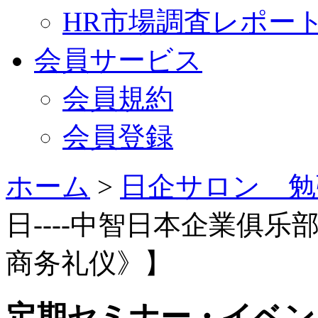
HR市場調査レポー
会員サービス
会員規約
会員登録
ホーム
>
日企サロン 勉
日----中智日本企業俱乐
商务礼仪》】
定期セミナー・イベン