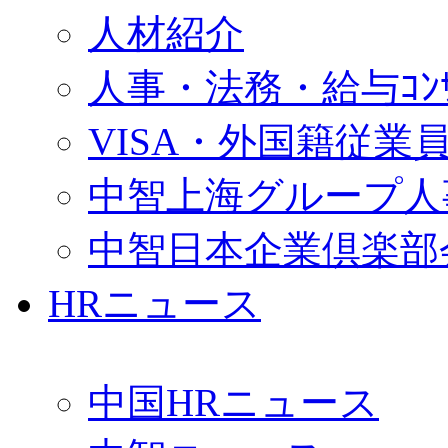
人材紹介
人事・法務・給与ｺﾝｻﾙ
VISA・外国籍従業
中智上海グループ人
中智日本企業倶楽部
HRニュース
中国HRニュース