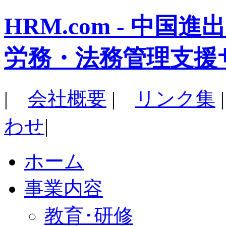
HRM.com - 中
労務・法務管理支援
|
会社概要
|
リンク集
わせ
|
ホーム
事業内容
教育･研修