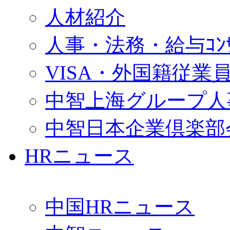
人材紹介
人事・法務・給与ｺﾝｻﾙ
VISA・外国籍従業
中智上海グループ人
中智日本企業倶楽部
HRニュース
中国HRニュース