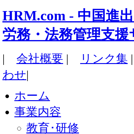
HRM.com - 中
労務・法務管理支援
|
会社概要
|
リンク集
わせ
|
ホーム
事業内容
教育･研修