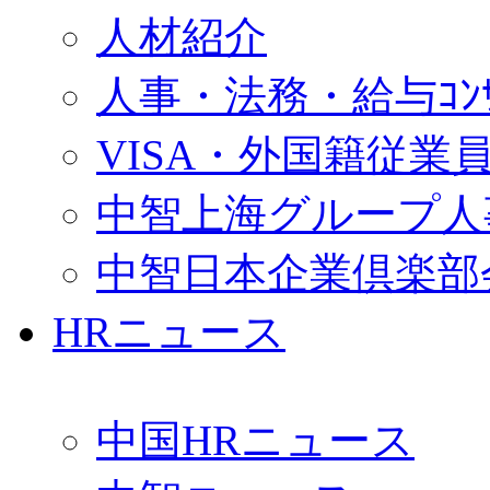
人材紹介
人事・法務・給与ｺﾝｻﾙ
VISA・外国籍従業
中智上海グループ人
中智日本企業倶楽部
HRニュース
中国HRニュース