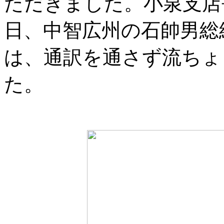
ただきました。小泉支店
日、中智広州の石帥男総
は、通訳を通さず流ちょ
た。