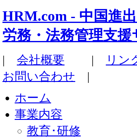
HRM.com - 中
労務・法務管理支援
|
会社概要
|
リン
お問い合わせ
|
ホーム
事業内容
教育･研修