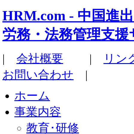
HRM.com - 中
労務・法務管理支援
|
会社概要
|
リン
お問い合わせ
|
ホーム
事業内容
教育･研修