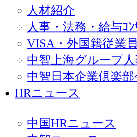
人材紹介
人事・法務・給与ｺﾝｻﾙ
VISA・外国籍従業
中智上海グループ人
中智日本企業倶楽部
HRニュース
中国HRニュース