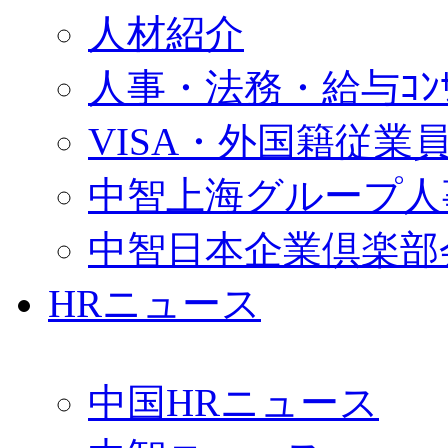
人材紹介
人事・法務・給与ｺﾝｻﾙ
VISA・外国籍従業
中智上海グループ人
中智日本企業倶楽部
HRニュース
中国HRニュース