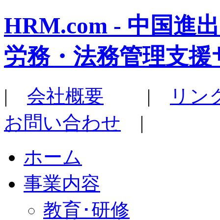
HRM.com - 中
労務・法務管理支援
|
会社概要
|
リン
お問い合わせ
|
ホーム
事業内容
教育･研修