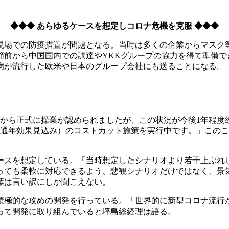
◆◆◆ あらゆるケースを想定しコロナ危機を克服 ◆◆◆
現場での防疫措置が問題となる。当時は多くの企業からマスク
節前から中国国内での調達やYKKグループの協力を得て準備で
病が流行した欧米や日本のグループ会社にも送ることになる。
日から正式に操業が認められましたが、この状況が今後1年程度
（通年効果見込み）のコストカット施策を実行中です。」このこ
ースを想定している。「当時想定したシナリオより若干上ぶれ
っても柔軟に対応できるよう、悲観シナリオだけではなく、景
葉は言い訳にしか聞こえない。
積極的な攻めの開発を行っている。「世界的に新型コロナ流行
って開発に取り組んでいると坪島総経理は語る。