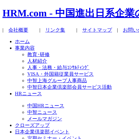
HRM.com - 中国進出日
|
会社概要
|
リンク集
|
サイトマップ
|
お問い
ホーム
事業内容
教育･研修
人材紹介
人事・法務・給与ｺﾝｻﾙﾃｨﾝｸﾞ
VISA・外国籍従業員サービス
中智上海グループ人事商品
中智日本企業倶楽部会員サービス活動
HRニュース
中国HRニュース
中智ニュース
メールマガジン
クローズアップ
日本企業倶楽部イベント
定期セミナー・イベント