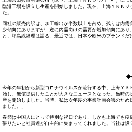
上海吉田拉鏈有限公司（以下、上海ＹＫＫジッパー社）につい
臨港工場を設立し生産を開始しました。現在、上海ＹＫＫジッ
た。
同社の販売内訳は、加工輸出が半数以上を占め、残りは内需
少傾向にありますが、逆に内需向けの需要が増加傾向にあり
と、坪島総経理は語る。最近では、日本や欧米のブランドだ
◆
今年の年初から新型コロナウイルスが流行する中、上海ＹＫ
始し、無償提供したことが大きなニュースとなった。当時の状
産を開始しました。当時、私は次年度の事業計画会議のため
ました。」
春節は中国人にとって特別な祝日であり、しかも上海でも疫
張りたいと社員達が自主的に集まってくれました。当社は設