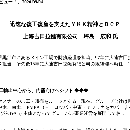
』2020/09/04
迅速な復工復産を支えたＹＫＫ精神とＢＣＰ
——上海吉田拉鏈有限公司 坪島 広和 氏
山県黒部市にあるメイン工場で財務経理を担当。97年に大連吉
を担当。その後15年に大連吉田拉鏈有限公司の総経理へ就任、
加工輸出中心から、内需向けへシフト ◆◆◆
ァスナーの加工・販売をルーツとする。現在、グループ会社は世界
中米、南米、 EMEA（ヨーロッパ・中東・アフリカをカバー
がら各社が主体となってグローバル事業経営を展開しており、日