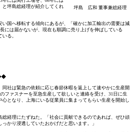
3年には閔行工場を、08年には
」と坪島総経理が紹介してくれ
坪島 広和 董事兼総経理
安い国へ移転する傾向にあるが、「確かに加工輸出の需要は減
成長には届かないが、現在も順調に売り上げを伸ばしている
ている。
◆◆
。同社は緊急の依頼に応じ春節休暇を返上して速やかに生産開
のファスナーを至急生産して欲しいと連絡を受け、31日に生
中心となり、上海にいる従業員に集まってもらい生産を開始し
島総経理にたずねた。「社会に貢献できるのであれば、ぜひ頑
しっかり浸透していたおかげだと思います。」