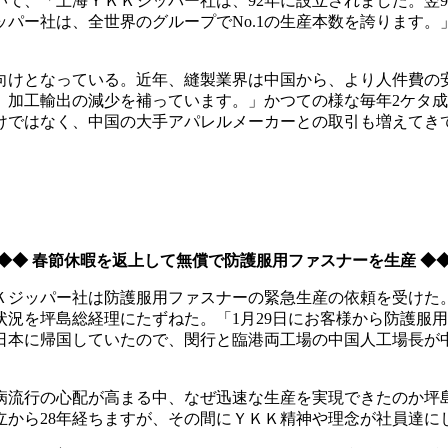
て、「上海ＹＫＫジッパー社は、92年に設立されました。翌9
パー社は、全世界のグループでNo.1の生産本数を誇ります。
向けとなっている。近年、縫製業界は中国から、より人件費の
、加工輸出の減少を補っています。」かつての様な毎年2ケタ
けではなく、中国の大手アパレルメーカーとの取引も増えてき
◆◆ 春節休暇を返上して無償で防護服用ファスナーを生産 ◆
Ｋジッパー社は防護服用ファスナーの緊急生産の依頼を受けた
況を坪島総経理にたずねた。「1月29日にお客様から防護服用
日本に帰国していたので、閔行と臨港両工場の中国人工場長が
病流行の心配が高まる中、なぜ迅速な生産を実現できたのか坪
立から28年経ちますが、その間にＹＫＫ精神や理念が社員達に