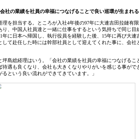
 会社の業績を社員の幸福につなげることで良い巡環が生まれる
理を担当する。ところが入社4年後の97年に大連吉田拉鏈有
もあり、中国人社員達と一緒に仕事をするという気持ちで同じ目
01年に日本へ帰国し、執行役員を経験した後、15年に再び大
として赴任した時には幹部社員として迎えてくれた事に、会社と
と坪島総経理はいう。「会社の業績を社員の幸福につなげるこ
ば待遇も良くなり、会社も大きくなりやりがいを感じる事がで
がるという良い流れができてきています。」