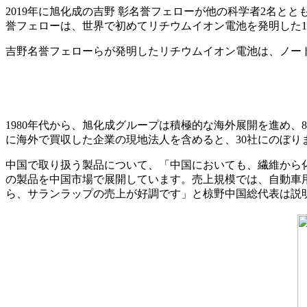
2019年に旭化成の吉野 彰名誉フェローが他の科学者2名と
誉フェローは、世界で初めてリチウムイオン電池を発明した
吉野名誉フェローらが発明したリチウムイオン電池は、ノー
1980年代から、旭化成グループは積極的な海外展開を進め、
に海外で買収した企業の現地法人を含めると、30社にのぼり
中国で取り扱う製品について、「中国においても、繊維から
の製品を中国市場で展開しています。売上規模では、自動車用
ら、サランラップの売上が好調です」と椋野中国総代表は説