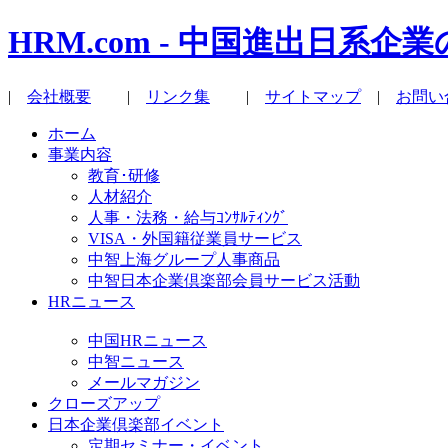
HRM.com - 中国進出日
|
会社概要
|
リンク集
|
サイトマップ
|
お問い
ホーム
事業内容
教育･研修
人材紹介
人事・法務・給与ｺﾝｻﾙﾃｨﾝｸﾞ
VISA・外国籍従業員サービス
中智上海グループ人事商品
中智日本企業倶楽部会員サービス活動
HRニュース
中国HRニュース
中智ニュース
メールマガジン
クローズアップ
日本企業倶楽部イベント
定期セミナー・イベント