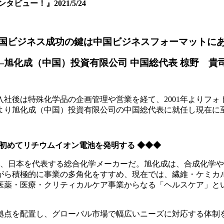
ュー！』2021/5/24
国ビジネス成功の鍵は中国ビジネスフォーマットに
—旭化成（中国）投資有限公司 中国総代表 椋野 貴司
入社後は特殊化学品の企画管理や営業を経て、2001年よりフ
年より旭化成（中国）投資有限公司の中国総代表に就任し現在に
で初めてリチウムイオン電池を発明する ◆◆◆
ープは、日本を代表する総合化学メーカーだ。旭化成は、合成化学
がら積極的に事業の多角化をすすめ、現在では、繊維・ケミカ
医薬・医療・クリティカルケア事業からなる「ヘルスケア」と
の拠点を配置し、グローバル市場で幅広いニーズに対応する体制