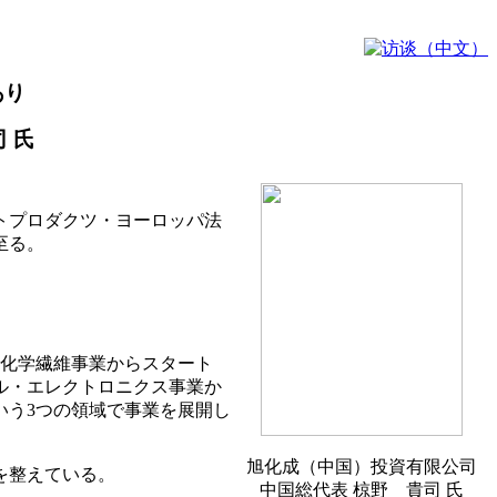
あり
 氏
ォトプロダクツ・ヨーロッパ法
至る。
や化学繊維事業からスタート
ル・エレクトロニクス事業か
いう3つの領域で事業を展開し
旭化成（中国）投資有限公司
を整えている。
中国総代表 椋野 貴司 氏