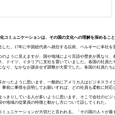
文化コミュニケーションは、その国の文化への理解を深めること
社した。17年に中国総代表へ就任する以前、ベルギーに本社を
つのように見えますが、国や地域により言語や歴史が異なり、
ス、ドイツ、イタリアに支社を置いていました。各国の社員た
になり、なかなか譲歩せず調整が大変でした。各国の社員たち
多かったように思います。一般的にアメリカ人はビジネスライ
、事前に事情を説明してお願いすれば、どの社員も柔軟に対応
はっきりしている人が多いように思います。そこで会社のビジ
国や地域の従業員の特徴と動かし方について話してくれた。
コミュニケーションが大切だと言われる。「その国の人々が最