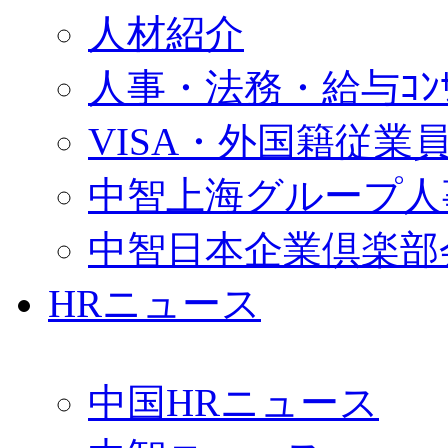
人材紹介
人事・法務・給与ｺﾝｻﾙ
VISA・外国籍従業
中智上海グループ人
中智日本企業倶楽部
HRニュース
中国HRニュース