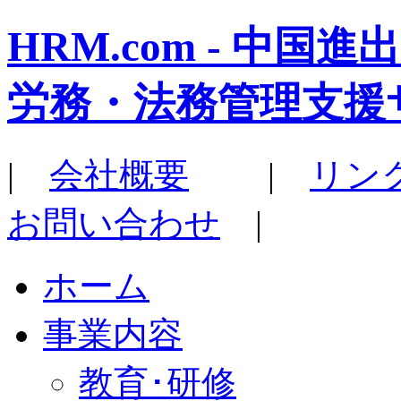
HRM.com - 中
労務・法務管理支援
|
会社概要
|
リン
お問い合わせ
|
ホーム
事業内容
教育･研修