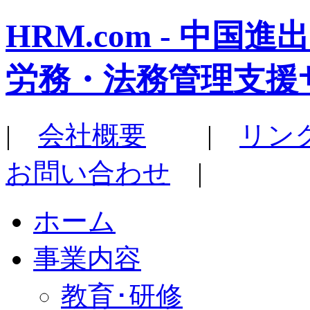
HRM.com - 中
労務・法務管理支援
|
会社概要
|
リン
お問い合わせ
|
ホーム
事業内容
教育･研修