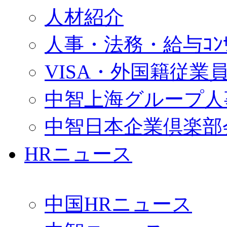
人材紹介
人事・法務・給与ｺﾝｻﾙ
VISA・外国籍従業
中智上海グループ人
中智日本企業倶楽部
HRニュース
中国HRニュース