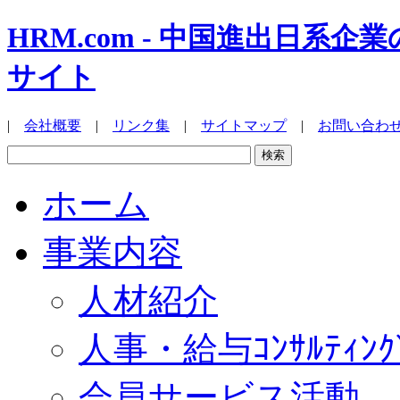
HRM.com - 中国進出日
サイト
|
会社概要
|
リンク集
|
サイトマップ
|
お問い合わ
ホーム
事業内容
人材紹介
人事・給与ｺﾝｻﾙﾃｨﾝｸ
会員サービス活動