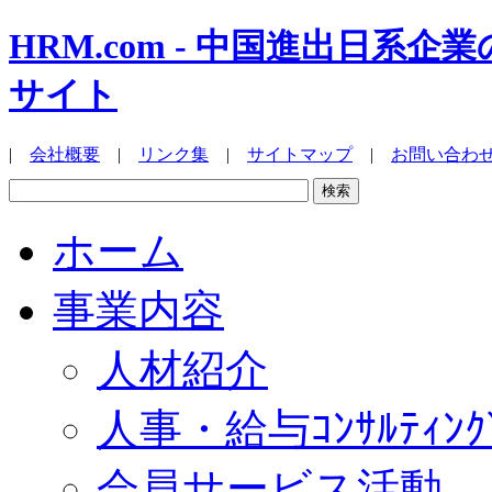
HRM.com - 中国進出日
サイト
|
会社概要
|
リンク集
|
サイトマップ
|
お問い合わ
ホーム
事業内容
人材紹介
人事・給与ｺﾝｻﾙﾃｨﾝｸ
会員サービス活動