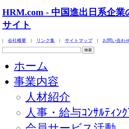
HRM.com - 中国進出日
サイト
|
会社概要
|
リンク集
|
サイトマップ
|
お問い合わ
ホーム
事業内容
人材紹介
人事・給与ｺﾝｻﾙﾃｨﾝｸ
会員サービス活動