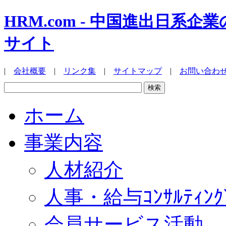
HRM.com - 中国進出日
サイト
|
会社概要
|
リンク集
|
サイトマップ
|
お問い合わ
ホーム
事業内容
人材紹介
人事・給与ｺﾝｻﾙﾃｨﾝｸ
会員サービス活動