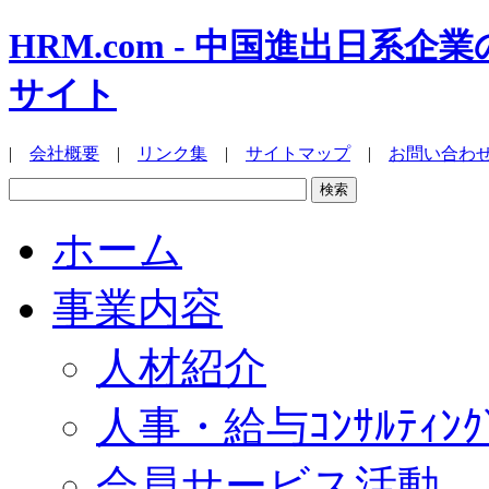
HRM.com - 中国進出日
サイト
|
会社概要
|
リンク集
|
サイトマップ
|
お問い合わ
ホーム
事業内容
人材紹介
人事・給与ｺﾝｻﾙﾃｨﾝｸ
会員サービス活動