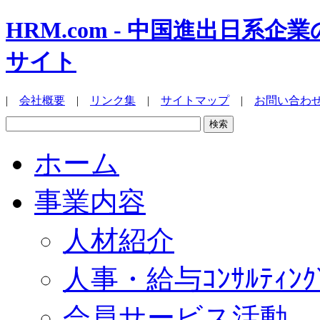
HRM.com - 中国進出日
サイト
|
会社概要
|
リンク集
|
サイトマップ
|
お問い合わ
ホーム
事業内容
人材紹介
人事・給与ｺﾝｻﾙﾃｨﾝｸ
会員サービス活動