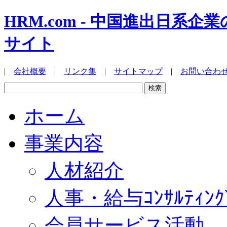
HRM.com - 中国進出日
サイト
|
会社概要
|
リンク集
|
サイトマップ
|
お問い合わ
ホーム
事業内容
人材紹介
人事・給与ｺﾝｻﾙﾃｨﾝｸ
会員サービス活動