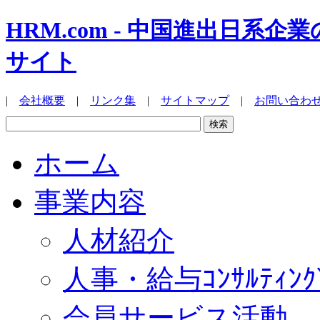
HRM.com - 中国進出日
サイト
|
会社概要
|
リンク集
|
サイトマップ
|
お問い合わ
ホーム
事業内容
人材紹介
人事・給与ｺﾝｻﾙﾃｨﾝｸ
会員サービス活動