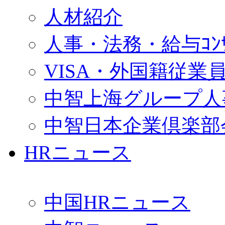
人材紹介
人事・法務・給与ｺﾝｻﾙ
VISA・外国籍従業
中智上海グループ人
中智日本企業倶楽部
HRニュース
中国HRニュース