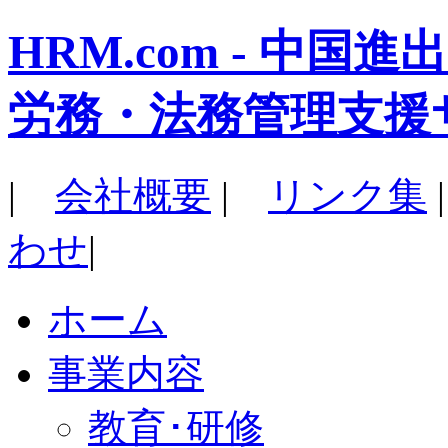
HRM.com - 中
労務・法務管理支援
|
会社概要
|
リンク集
わせ
|
ホーム
事業内容
教育･研修