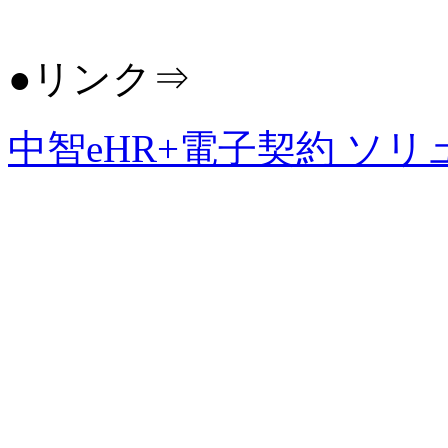
●リンク⇒
中智eHR+電子契約 ソ