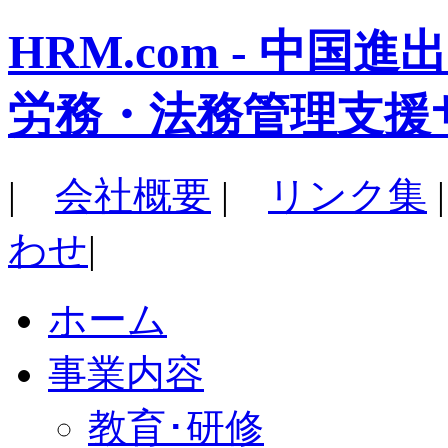
HRM.com - 中
労務・法務管理支援
|
会社概要
|
リンク集
わせ
|
ホーム
事業内容
教育･研修