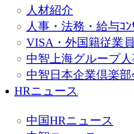
人材紹介
人事・法務・給与ｺﾝｻﾙ
VISA・外国籍従業
中智上海グループ人
中智日本企業倶楽部
HRニュース
中国HRニュース