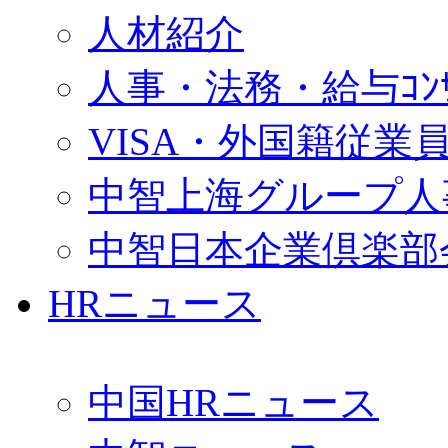
人材紹介
人事・法務・給与ｺﾝｻﾙ
VISA・外国籍従業
中智上海グループ人
中智日本企業倶楽部
HRニュース
中国HRニュース