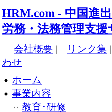
HRM.com - 中
労務・法務管理支援
|
会社概要
|
リンク集
わせ
|
ホーム
事業内容
教育･研修