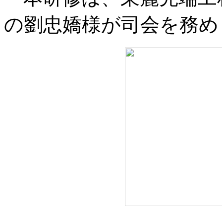
の劉忠嬌様が司会を務め