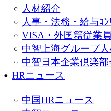
人材紹介
人事・法務・給与ｺﾝｻﾙ
VISA・外国籍従業
中智上海グループ人
中智日本企業倶楽部
HRニュース
中国HRニュース