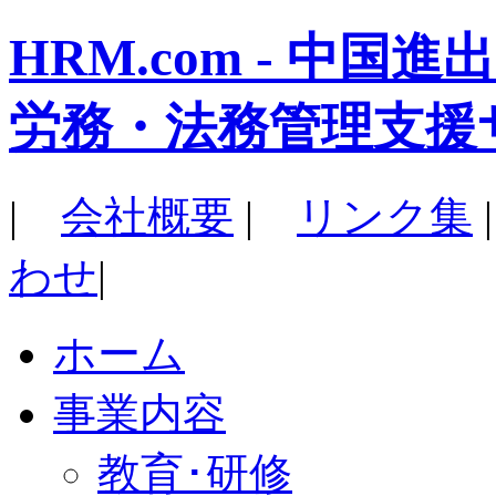
HRM.com - 中
労務・法務管理支援
|
会社概要
|
リンク集
わせ
|
ホーム
事業内容
教育･研修