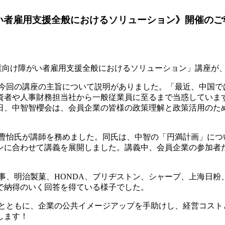
向け障がい者雇用支援全般におけるソリューション》開催の
「企業向け障がい者雇用支援全般におけるソリューション」講座
今回の講座の主旨について説明がありました。「最近、中国で
資者や人事財務担当社から一般従業員に至るまで当惑していま
日、中智智櫻会は、会員企業の皆様の政策理解と政策活用のた
曹怡氏が講師を務めました。同氏は、中智の「円満計画」につ
ンに合わせて講義を展開しました。講義中、会員企業の参加者
、明治製菓、HONDA、ブリヂストン、シャープ、上海日粉、
で納得のいく回答を得ている様子でした。
とともに、企業の公共イメージアップを手助けし、経営コスト
します！