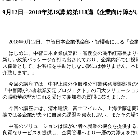
9月12日---2018年第19講 総第118講《企業
2018年9月12日、中智日本企業倶楽部・智櫻会による
はじめに、中智日本企業倶楽部・智櫻会の馮串紅部長より
新しい政策パッケージが打ち出されており、企業内部では投
ス偉業として、お客様を手助けしない訳には参りません。本
介致します。」
今回の講座では、中智上海外企服務公司業務発展部部長の
「中智障がい者就業安定プロジェクト」の四大ソリューショ
の張燕華総監がこれを受けて参加者の質問に答えました。
今回の講座には、清水建設、富士フイルム、上海伊藤忠商事
義では各企業が夫々に自身の課題を発表しあい、またその場
中智のソリューションは障がい者へ就業の機会を提供する
良質なサービスを提供し、企業管理へより一層の力添えを致