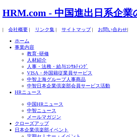
HRM.com - 中国進出日
|
会社概要
|
リンク集
|
サイトマップ
|
お問い合わせ
|
ホーム
事業内容
教育･研修
人材紹介
人事・法務・給与ｺﾝｻﾙﾃｨﾝｸﾞ
VISA・外国籍従業員サービス
中智上海グループ人事商品
中智日本企業倶楽部会員サービス活動
HRニュース
中国HRニュース
中智ニュース
メールマガジン
クローズアップ
日本企業倶楽部イベント
定期セミナー・イベント