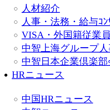
人材紹介
人事・法務・給与ｺﾝｻﾙ
VISA・外国籍従業
中智上海グループ人
中智日本企業倶楽部
HRニュース
中国HRニュース