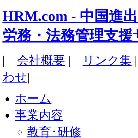
HRM.com - 中
労務・法務管理支援
|
会社概要
|
リンク集
わせ
|
ホーム
事業内容
教育･研修