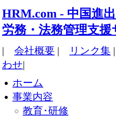
HRM.com - 中
労務・法務管理支援
|
会社概要
|
リンク集
わせ
|
ホーム
事業内容
教育･研修