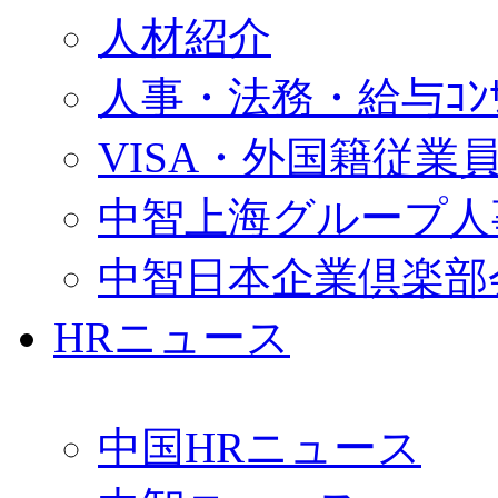
人材紹介
人事・法務・給与ｺﾝｻﾙ
VISA・外国籍従業
中智上海グループ人
中智日本企業倶楽部
HRニュース
中国HRニュース