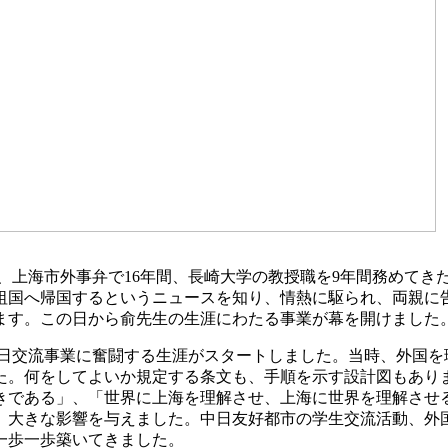
間、上海市外事弁で16年間、長崎大学の教授職を9年間務めてき
国へ帰国するというニュースを知り、情熱に駆られ、両親に告げ
ます。この日から俞先生の生涯にわたる事業が幕を開けました
日交流事業に奮闘する生涯がスタートしました。当時、外国を
た。何をしてよいか規定する条文も、手順を示す設計図もあり
である」、「世界に上海を理解させ、上海に世界を理解させる
、大きな影響を与えました。中日友好都市の学生交流活動、外
一歩一歩築いてきました。