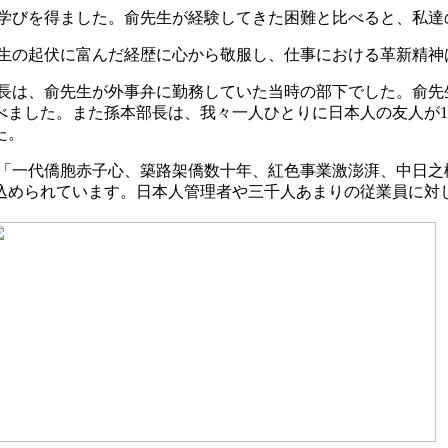
学びを得ました。俞先生が経験してきた困難と比べると、私達
生の起伏に富んだ経歴に心から敬服し、仕事における革新精神
長は、俞先生が外事弁に勤務していた当時の部下でした。俞先
べました。また孫本部長は、我々一人ひとりに日本人の友人が1
た。
「一代僑胞赤子心、築路架僑数十年、紅色事業激澎湃、中日之
込められています。日本人管理者や三千人あまりの従業員に対