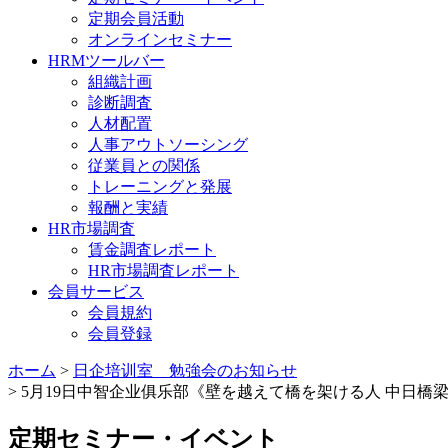
定期会員活動
オンラインセミナー
HRMツールバー
組織計画
診断調査
人材配置
人事アウトソーシング
従業員との関係
トレーニングと発展
報酬と実績
HR市場調査
賃金調査レポート
HR市場調査レポート
会員サービス
会員規約
会員登録
ホーム
>
日企培训室 勉強会のお知らせ
> 5月19日中智企业俱乐部《壁を越えて橋を架ける人 中日橋
定期セミナー・イベント