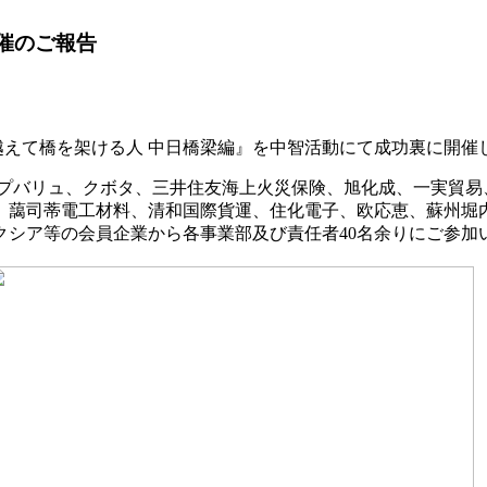
開催のご報告
を越えて橋を架ける人 中日橋梁編』を中智活動にて成功裏に開催
プバリュ、クボタ、三井住友海上火災保険、旭化成、一実貿易
、藹司蒂電工材料、清和国際貨運、住化電子、欧応恵、蘇州堀
クシア等の会員企業から各事業部及び責任者40名余りにご参加