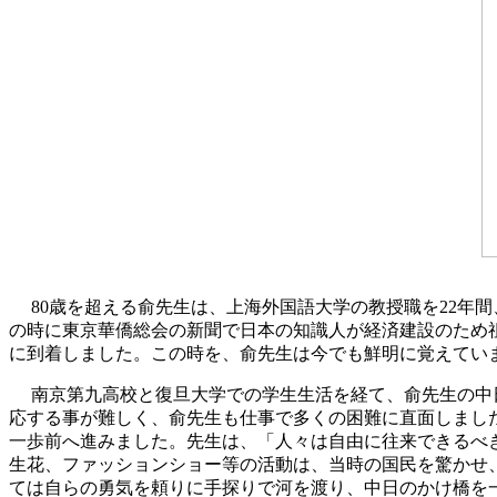
80歳を超える俞先生は、上海外国語大学の教授職を22年
の時に東京華僑総会の新聞で日本の知識人が経済建設のため祖
に到着しました。この時を、俞先生は今でも鮮明に覚えてい
南京第九高校と復旦大学での学生生活を経て、俞先生の中
応する事が難しく、俞先生も仕事で多くの困難に直面しまし
一歩前へ進みました。先生は、「人々は自由に往来できるべき
生花、ファッションショー等の活動は、当時の国民を驚かせ
ては自らの勇気を頼りに手探りで河を渡り、中日のかけ橋を