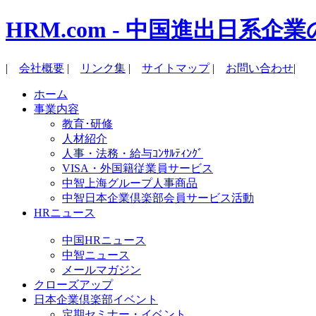
HRM.com - 中国進出日
|
会社概要
|
リンク集
|
サイトマップ
|
お問い合わせ
|
ホーム
事業内容
教育･研修
人材紹介
人事・法務・給与ｺﾝｻﾙﾃｨﾝｸﾞ
VISA・外国籍従業員サービス
中智上海グループ人事商品
中智日本企業倶楽部会員サービス活動
HRニュース
中国HRニュース
中智ニュース
メールマガジン
クローズアップ
日本企業倶楽部イベント
定期セミナー・イベント