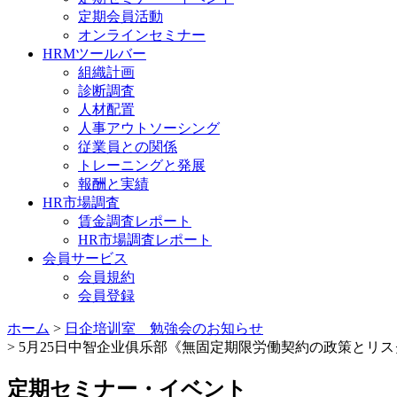
定期会員活動
オンラインセミナー
HRMツールバー
組織計画
診断調査
人材配置
人事アウトソーシング
従業員との関係
トレーニングと発展
報酬と実績
HR市場調査
賃金調査レポート
HR市場調査レポート
会員サービス
会員規約
会員登録
ホーム
>
日企培训室 勉強会のお知らせ
> 5月25日中智企业俱乐部《無固定期限労働契約の政策とリ
定期セミナー・イベント