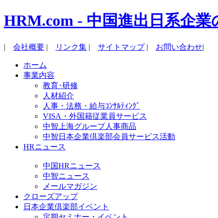
HRM.com - 中国進出日
|
会社概要
|
リンク集
|
サイトマップ
|
お問い合わせ
|
ホーム
事業内容
教育･研修
人材紹介
人事・法務・給与ｺﾝｻﾙﾃｨﾝｸﾞ
VISA・外国籍従業員サービス
中智上海グループ人事商品
中智日本企業倶楽部会員サービス活動
HRニュース
中国HRニュース
中智ニュース
メールマガジン
クローズアップ
日本企業倶楽部イベント
定期セミナー・イベント