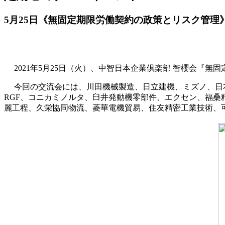
5月25日《無固定期限労働契約の政策とリスク管理
2021年5月25日（火）、中智日本企業倶楽部 智櫻会『
今回の交流会には、川田機械製造、日立建機、ミズノ、日
RGF、コニカミノルタ、臼井発動機零部件、エクセン、福
麗工程、久栄協同物流、菱華電機貿易、住友精密工業技術、