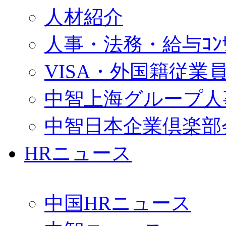
人材紹介
人事・法務・給与ｺﾝｻﾙ
VISA・外国籍従業
中智上海グループ人
中智日本企業倶楽部
HRニュース
中国HRニュース