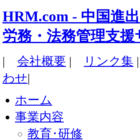
HRM.com - 中
労務・法務管理支援
|
会社概要
|
リンク集
わせ
|
ホーム
事業内容
教育･研修