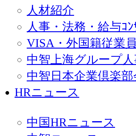
人材紹介
人事・法務・給与ｺﾝｻﾙ
VISA・外国籍従業
中智上海グループ人
中智日本企業倶楽部
HRニュース
中国HRニュース