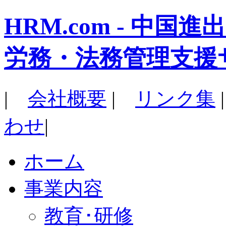
HRM.com - 中
労務・法務管理支援
|
会社概要
|
リンク集
わせ
|
ホーム
事業内容
教育･研修