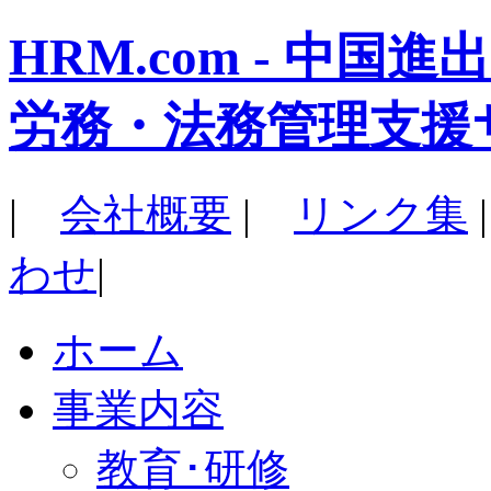
HRM.com - 中
労務・法務管理支援
|
会社概要
|
リンク集
わせ
|
ホーム
事業内容
教育･研修