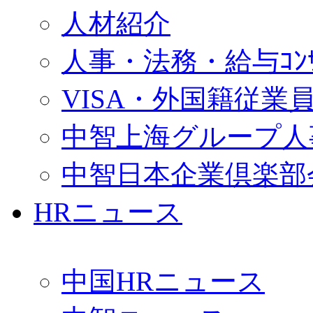
人材紹介
人事・法務・給与ｺﾝｻﾙ
VISA・外国籍従業
中智上海グループ人
中智日本企業倶楽部
HRニュース
中国HRニュース